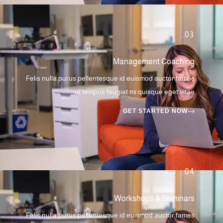
03.
Management Coaching
Felis nulla purus pellentesque id euismod auctor fames
ut tempus feugiat mi quisque eget vitae.
GET STARTED NOW
04.
Workshops & Seminars
Felis nulla purus pellentesque id euismod auctor fames