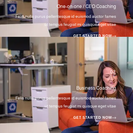
One-on-one / CEO Coaching
Felis nulla purus pellentesque id euismod auctor fames
ut tempus feugiat mi quisque eget vitae.
GET STARTED NOW
02.
Business Coaching
Felis nulla purus pellentesque id euismod auctor fames
ut tempus feugiat mi quisque eget vitae.
GET STARTED NOW