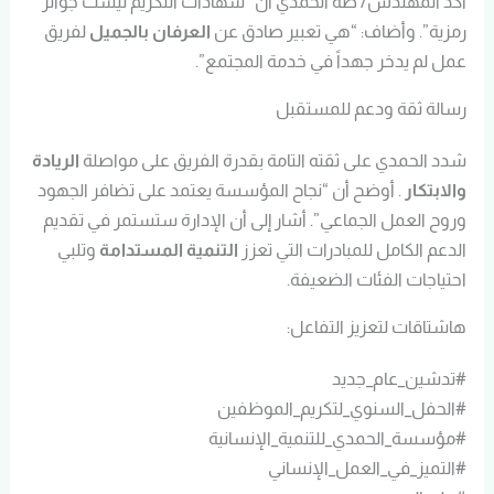
أكد المهندس/ طه الحمدي أن “شهادات التكريم ليست جوائز
رمزية”. وأضاف: “هي تعبير صادق عن
العرفان بالجميل
لفريق
عمل لم يدخر جهداً في خدمة المجتمع”.
رسالة ثقة ودعم للمستقبل
شدد الحمدي على ثقته التامة بقدرة الفريق على مواصلة
الريادة
والابتكار
. أوضح أن “نجاح المؤسسة يعتمد على تضافر الجهود
وروح العمل الجماعي”. أشار إلى أن الإدارة ستستمر في تقديم
الدعم الكامل للمبادرات التي تعزز
التنمية المستدامة
وتلبي
احتياجات الفئات الضعيفة.
هاشتاقات لتعزيز التفاعل:
#تدشين_عام_جديد
#الحفل_السنوي_لتكريم_الموظفين
#مؤسسة_الحمدي_للتنمية_الإنسانية
#التميز_في_العمل_الإنساني