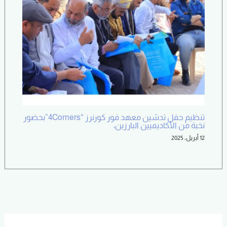
تنظيم حفل تدشين معهد فور كورنرز “4Corners”بحضور
نخبة من الأكاديميين البارزين،
12 أبريل، 2025